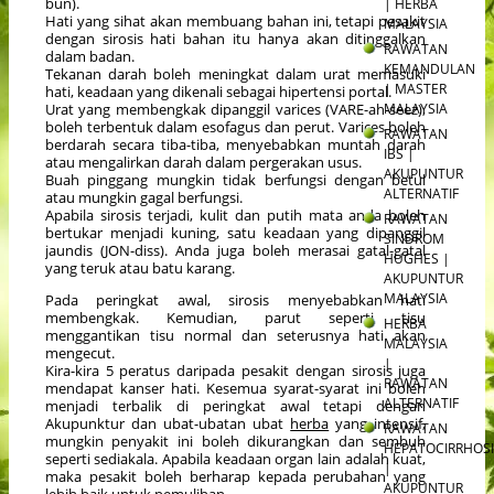
| HERBA
bun).
Hati yang sihat akan membuang bahan ini, tetapi pesakit
MALAYSIA
dengan sirosis hati bahan itu hanya akan ditinggalkan
RAWATAN
dalam badan.
KEMANDULAN
Tekanan darah boleh meningkat dalam urat memasuki
| MASTER
hati, keadaan yang dikenali sebagai hipertensi portal.
MALAYSIA
Urat yang membengkak dipanggil varices (VARE-ah-seez),
boleh terbentuk dalam esofagus dan perut. Varices boleh
RAWATAN
berdarah secara tiba-tiba, menyebabkan muntah darah
IBS |
atau mengalirkan darah dalam pergerakan usus.
AKUPUNTUR
Buah pinggang mungkin tidak berfungsi dengan betul
ALTERNATIF
atau mungkin gagal berfungsi.
Apabila sirosis terjadi, kulit dan putih mata anda boleh
RAWATAN
bertukar menjadi kuning, satu keadaan yang dipanggil
SINDROM
jaundis (JON-diss). Anda juga boleh merasai gatal-gatal
HUGHES |
yang teruk atau batu karang.
AKUPUNTUR
MALAYSIA
Pada peringkat awal, sirosis menyebabkan hati
membengkak. Kemudian, parut seperti tisu
HERBA
menggantikan tisu normal dan seterusnya hati akan
MALAYSIA
mengecut.
|
Kira-kira 5 peratus daripada pesakit dengan sirosis juga
RAWATAN
mendapat kanser hati. Kesemua syarat-syarat ini boleh
ALTERNATIF
menjadi terbalik di peringkat awal tetapi dengan
Akupunktur dan ubat-ubatan ubat
herba
yang intensif,
RAWATAN
mungkin penyakit ini boleh dikurangkan dan sembuh
HEPATOCIRRHOSI
seperti sediakala. Apabila keadaan organ lain adalah kuat,
|
maka pesakit boleh berharap kepada perubahan yang
AKUPUNTUR