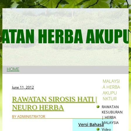
RAWATAN
HERBA |
AKUPUNKTUR
Skip to content
HOME
KL
Main menu
MALAYSI
A HERBA
June 11, 2012
AKUPU
RAWATAN SIROSIS HATI |
NKTUR
NEURO HERBA
RAWATAN
KESUBURAN
BY ADMINISTRATOR
| HERBA
MALAYSIA
Versi Bahasa
Video