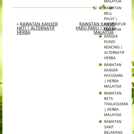
MALAYSIA
RAWATAN
BELL
PALSY |
«
RAWATAN KANSER
RAWATAN KANSER
AKUPUNTUR
HATI | ALTERNATIF
PARU-PARU | HERBA
MALAYSIA
HERBA
MALAYSIA
»
KANSER
PUNDI
KENCING |
ALTERNATIF
HERBA
RAWATAN
KANSER
PAYUDARA
| HERBA
MALAYSIA
RAWATAN
BETA
THALASSEMIA
| HERBA
MALAYSIA
RAWATAN
SAKIT
BELAKANG