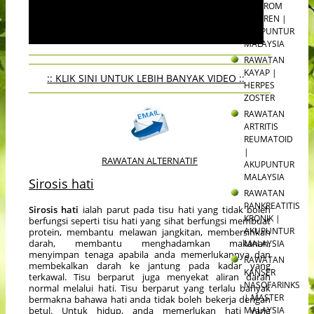
SINDROM
SJOGREN |
AKUPUNTUR
MALAYSIA
RAWATAN
KAYAP |
:: KLIK SINI UNTUK LEBIH BANYAK VIDEO ::
HERPES
ZOSTER
RAWATAN
ARTRITIS
REUMATOID
|
RAWATAN ALTERNATIF
AKUPUNTUR
MALAYSIA
Sirosis hati
RAWATAN
PANKREATITIS
Sirosis hati
ialah parut pada tisu hati yang tidak boleh
KRONIK |
berfungsi seperti tisu hati yang sihat berfungsi membuat
AKUPUNTUR
protein, membantu melawan jangkitan, membersihkan
darah, membantu menghadamkan makanan,
MALAYSIA
menyimpan tenaga apabila anda memerlukannya dan
RAWATAN
membekalkan darah ke jantung pada kadar yang
KANSER
terkawal. Tisu berparut juga menyekat aliran darah
NASOFARINKS
normal melalui hati. Tisu berparut yang terlalu banyak
| MASTER
bermakna bahawa hati anda tidak boleh bekerja dengan
MALAYSIA
betul. Untuk hidup, anda memerlukan hati yang