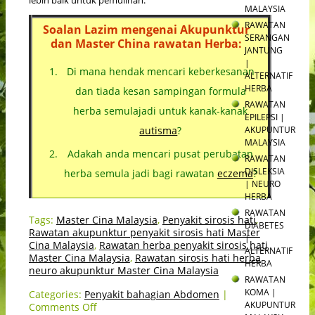
lebih baik untuk pemulihan.
MALAYSIA
RAWATAN
Soalan Lazim mengenai Akupunktur
SERANGAN
dan Master China rawatan Herba:
JANTUNG
|
Di mana hendak mencari keberkesanan
ALTERNATIF
HERBA
dan tiada kesan sampingan formula
RAWATAN
herba semulajadi untuk kanak-kanak
EPILEPSI |
AKUPUNTUR
autisma
?
MALAYSIA
Adakah anda mencari pusat perubatan
RAWATAN
DISLEKSIA
herba semula jadi bagi rawatan
eczema
?
| NEURO
HERBA
RAWATAN
Tags:
Master Cina Malaysia
,
Penyakit sirosis hati
,
DIABETES
Rawatan akupunktur penyakit sirosis hati Master
|
Cina Malaysia
,
Rawatan herba penyakit sirosis hati
ALTERNATIF
Master Cina Malaysia
,
Rawatan sirosis hati herba
HERBA
neuro akupunktur Master Cina Malaysia
RAWATAN
KOMA |
Categories:
Penyakit bahagian Abdomen
|
AKUPUNTUR
Comments Off