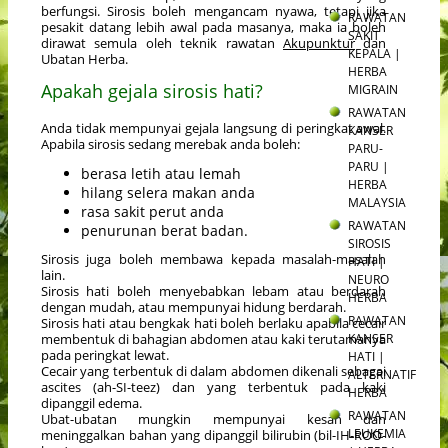
berfungsi. Sirosis boleh mengancam nyawa, tetapi jika
RAWATAN
pesakit datang lebih awal pada masanya, maka ia boleh
SAKIT
dirawat semula oleh teknik rawatan
Akupunktur
dan
KEPALA |
Ubatan Herba.
HERBA
Apakah gejala sirosis hati?
MIGRAIN
RAWATAN
Anda tidak mempunyai gejala langsung di peringkat awal.
KANSER
Apabila sirosis sedang merebak anda boleh:
PARU-
PARU |
berasa letih atau lemah
HERBA
hilang selera makan anda
MALAYSIA
rasa sakit perut anda
RAWATAN
penurunan berat badan.
SIROSIS
Sirosis juga boleh membawa kepada masalah-masalah
HATI |
lain.
NEURO
Sirosis hati boleh menyebabkan lebam atau berdarah
HERBA
dengan mudah, atau mempunyai hidung berdarah.
RAWATAN
Sirosis hati atau bengkak hati boleh berlaku apabila cecair
KANSER
membentuk di bahagian abdomen atau kaki terutamanya
pada peringkat lewat.
HATI |
Cecair yang terbentuk di dalam abdomen dikenali sebagai
ALTERNATIF
ascites (ah-SI-teez) dan yang terbentuk pada kaki
HERBA
dipanggil edema.
RAWATAN
Ubat-ubatan mungkin mempunyai kesan dan
LEUKEMIA
meninggalkan bahan yang dipanggil bilirubin (bil-IH-ROO-