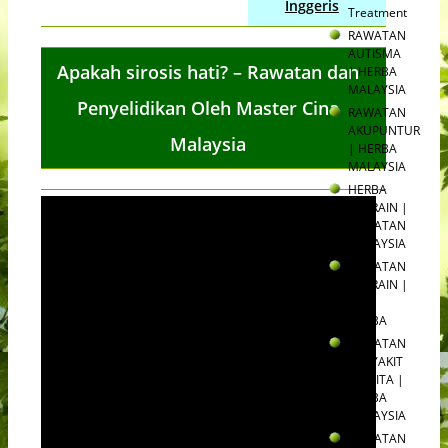
Inggeris
Treatment
RAWATAN
AUTISMA
Apakah sirosis hati? – Rawatan dan
| HERBA
MALAYSIA
Penyelidikan Oleh Master Cina
RAWATAN
AKUPUNTUR
Malaysia
| HERBA
MALAYSIA
HERBA
MIGRAIN |
RAWATAN
MALAYSIA
RAWATAN
MIGRAIN |
TEH
HERBA
RAWATAN
PENYAKIT
WANITA |
HERBA
MALAYSIA
RAWATAN